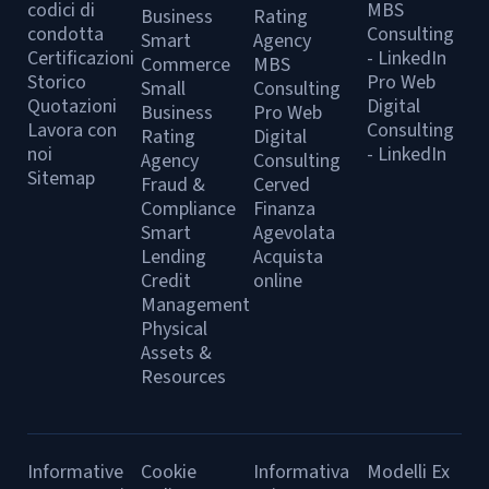
codici di
MBS
Business
Rating
condotta
Consulting
Smart
Agency
Certificazioni
- LinkedIn
Commerce
MBS
Storico
Pro Web
Small
Consulting
Quotazioni
Digital
Business
Pro Web
Lavora con
Consulting
Rating
Digital
noi
- LinkedIn
Agency
Consulting
Sitemap
Fraud &
Cerved
Compliance
Finanza
Smart
Agevolata
Lending
Acquista
Credit
online
Management
Physical
Assets &
Resources
Informative
Cookie
Informativa
Modelli Ex