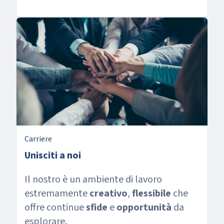
Carriere
Unisciti a noi
Il nostro è un ambiente di lavoro
estremamente
creativo
,
flessibile
che
offre continue
sfide
e
opportunità
da
esplorare.