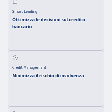
add_chart
Smart Lending
Ottimizza le decisioni sul credito
bancario
adjust
Credit Management
Minimizza il rischio di insolvenza