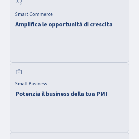
decimal_increase
Smart Commerce
Amplifica le opportunità di crescita
enterprise
Small Business
Potenzia il business della tua PMI