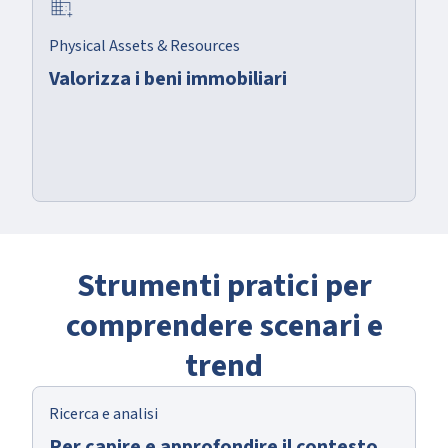
domain_add
Physical Assets & Resources
Valorizza i beni immobiliari
Strumenti pratici per
comprendere scenari e
trend
Ricerca e analisi
Per capire e approfondire il contesto