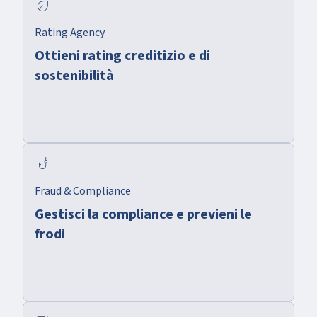
eco
Rating Agency
Ottieni rating creditizio e di
sostenibilità
phishing
Fraud & Compliance
Gestisci la compliance e previeni le
frodi