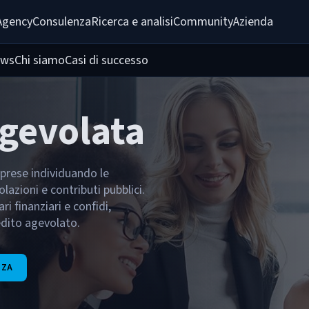
Agency
Consulenza
Ricerca e analisi
Community
Azienda
ws
Chi siamo
Casi di successo
Agevolata
prese individuando le
azioni e contributi pubblici.
i finanziari e confidi,
edito agevolato.
NZA