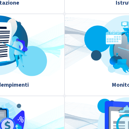
tazione
Istru
dempimenti
Monit