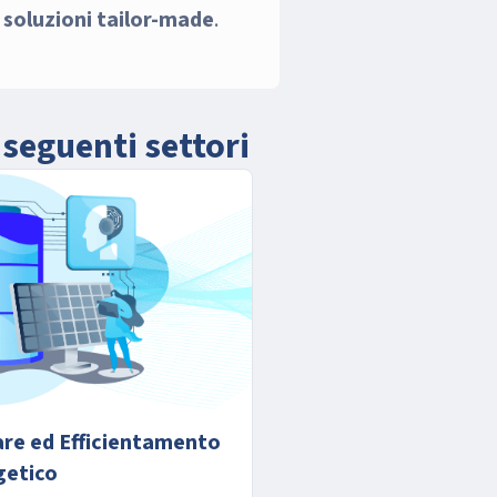
e
soluzioni tailor-made
.
 seguenti settori
are ed Efficientamento
getico