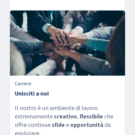
Carriere
Unisciti a noi
Il nostro è un ambiente di lavoro
estremamente
creativo
,
flessibile
che
offre continue
sfide
e
opportunità
da
esplorare.