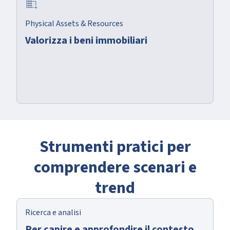
domain_add
Physical Assets & Resources
Valorizza i beni immobiliari
Strumenti pratici per
comprendere scenari e
trend
Ricerca e analisi
Per capire e approfondire il contesto