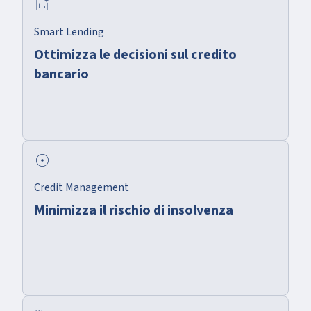
add_chart
Smart Lending
Ottimizza le decisioni sul credito
bancario
adjust
Credit Management
Minimizza il rischio di insolvenza