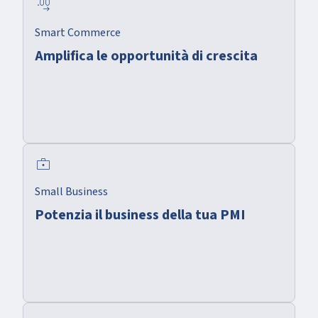
decimal_increase
Smart Commerce
Amplifica le opportunità di crescita
enterprise
Small Business
Potenzia il business della tua PMI