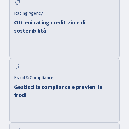
eco
Rating Agency
Ottieni rating creditizio e di
sostenibilità
phishing
Fraud & Compliance
Gestisci la compliance e previeni le
frodi