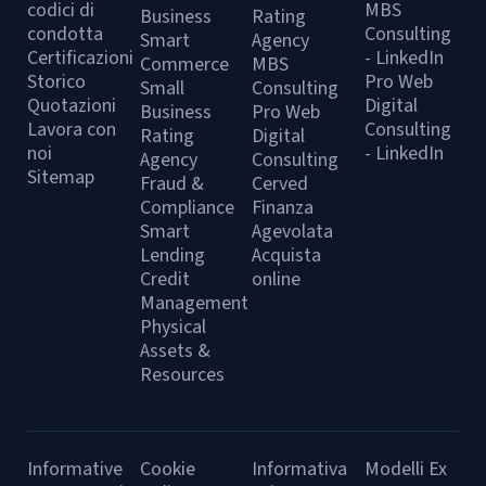
codici di
MBS
Business
Rating
condotta
Consulting
Smart
Agency
Certificazioni
- LinkedIn
Commerce
MBS
Storico
Pro Web
Small
Consulting
Quotazioni
Digital
Business
Pro Web
Lavora con
Consulting
Rating
Digital
noi
- LinkedIn
Agency
Consulting
Sitemap
Fraud &
Cerved
Compliance
Finanza
Smart
Agevolata
Lending
Acquista
Credit
online
Management
Physical
Assets &
Resources
Informative
Cookie
Informativa
Modelli Ex