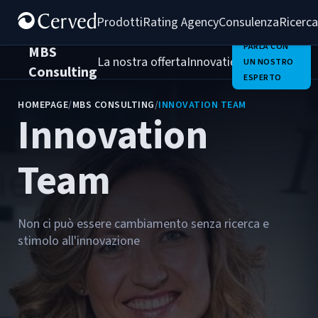
Prodotti
Rating Agency
Consulenza
Ricerca
PARLA CON
MBS
La nostra offerta
Innovation Team
Chi Sia
UN NOSTRO
Consulting
ESPERTO
HOMEPAGE
/
MBS CONSULTING
/
INNOVATION TEAM
Innovation
Team
Non ci può essere cambiamento senza ricerca e
stimolo all'innovazione