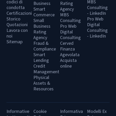
codici di
MBS
Business
Rating
condotta
Consulting
Smart
Agency
Certificazioni
- LinkedIn
Commerce
MBS
Storico
Pro Web
Small
Consulting
Quotazioni
Digital
Business
Pro Web
Lavora con
Consulting
Rating
Digital
noi
- LinkedIn
Agency
Consulting
Sitemap
Fraud &
Cerved
Compliance
Finanza
Smart
Agevolata
Lending
Acquista
Credit
online
Management
Physical
Assets &
Resources
Informative
Cookie
Informativa
Modelli Ex