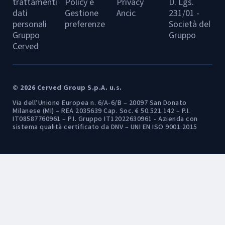
trattamenti
Policy e
Privacy
D. Lgs.
dati
Gestione
Ancic
231/01 -
personali
preferenze
Società del
Gruppo
Gruppo
Cerved
© 2026 Cerved Group S.p.A. u.s.
Via dell’Unione Europea n. 6/A-6/B – 20097 San Donato
Milanese (MI) – REA 2035639 Cap. Soc. € 50.521.142 – P.I.
IT08587760961 – P.I. Gruppo IT12022630961 - Azienda con
sistema qualità certificato da DNV – UNI EN ISO 9001:2015