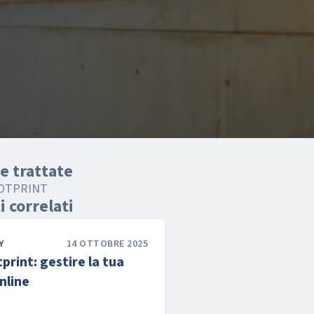
e trattate
OOTPRINT
 correlati
Y
14 OTTOBRE 2025
tprint: gestire la tua
nline