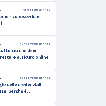
Y
08 OTTOBRE 2025
come riconoscerlo e
i
Y
09 SETTEMBRE 2025
utto ciò che devi
restare al sicuro online
Y
24 SETTEMBRE 2025
io delle credenziali
se: perché è
ale