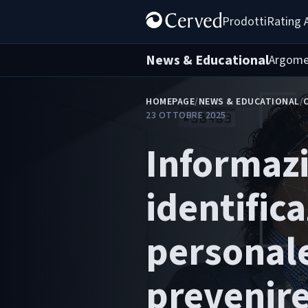
Prodotti
Rating 
News & Educational
Argome
HOMEPAGE
/
NEWS & EDUCATIONAL
/
23 OTTOBRE 2025
Informazi
identific
personal
prevenire 