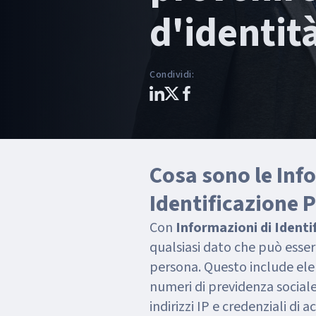
d'identit
Condividi
:
Cosa sono le Inf
Identificazione 
Con
Informazioni di Identi
qualsiasi dato che può essere
persona. Questo include elem
numeri di previdenza socia
indirizzi IP e credenziali di