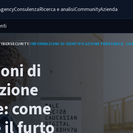
Agency
Consulenza
Ricerca e analisi
Community
Azienda
nti
CYBERSECURITY
/
INFORMAZIONI DI IDENTIFICAZIONE PERSONALE: COM
oni di
azione
e: come
il furto