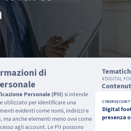
à
ormazioni di
Tematich
#DIGITAL F
Personale
Contenuti
ficazione Personale (PII)
si intende
 utilizzato per identificare una
CYBERSECURIT
Digital foo
enti evidenti come nomi, indirizzi e
presenza o
le, ma anche elementi meno ovvi come
 accesso agli account. Le PII possono