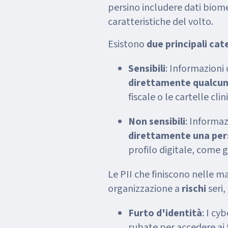
persino includere dati biome
caratteristiche del volto.
Esistono
due principali cat
Sensibili
: Informazioni
direttamente qualcun
fiscale o le cartelle clin
Non sensibili
: Informa
direttamente una pe
profilo digitale, come 
Le PII che finiscono nelle 
organizzazione a
rischi
seri,
Furto d'identità
: I cy
rubate per accedere ai 