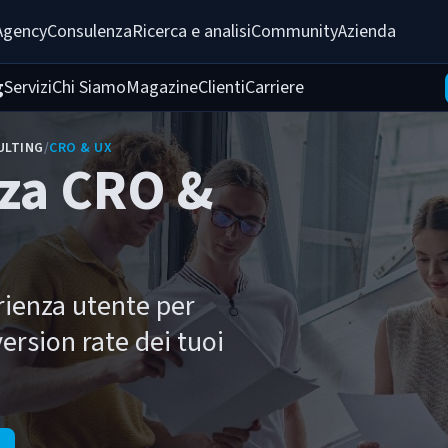
Agency
Consulenza
Ricerca e analisi
Community
Azienda
g
Servizi
Chi Siamo
Magazine
Clienti
Carriere
ULTING
/
CRO & UX
za CRO &
rienza utente per
ersion rate dei tuoi