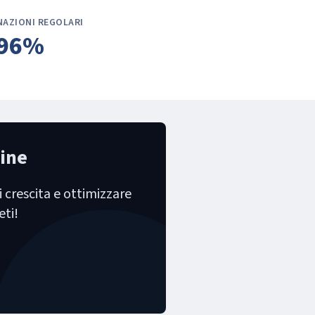
AZIONI REGOLARI
96%
line
i crescita e ottimizzare
eti!