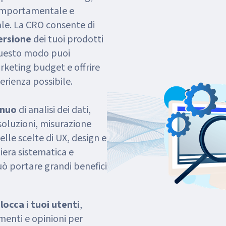
comportamentale e
ale. La CRO consente di
ersione
dei tuoi prodotti
n questo modo puoi
arketing budget e offrire
perienza possibile.
inuo
di analisi dei dati,
soluzioni, misurazione
lle scelte di UX, design e
iera sistematica e
ò portare grandi benefici
occa i tuoi utenti
,
enti e opinioni per