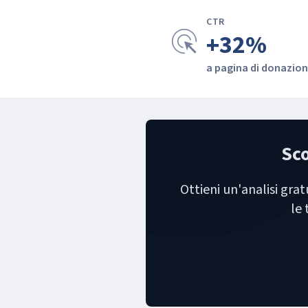
CTR
ads_click
+32%
a pagina di donazio
Sco
Ottieni un'analisi grat
le 