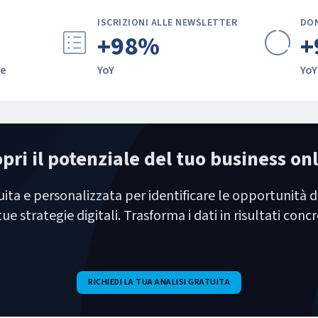
ISCRIZIONI ALLE NEWSLETTER
DON
list_alt
data_saver_off
+98%
+
ne
YoY
YoY
pri il potenziale del tuo business on
uita e personalizzata per identificare le opportunità d
tue strategie digitali. Trasforma i dati in risultati concr
RICHIEDI LA TUA ANALISI GRATUITA