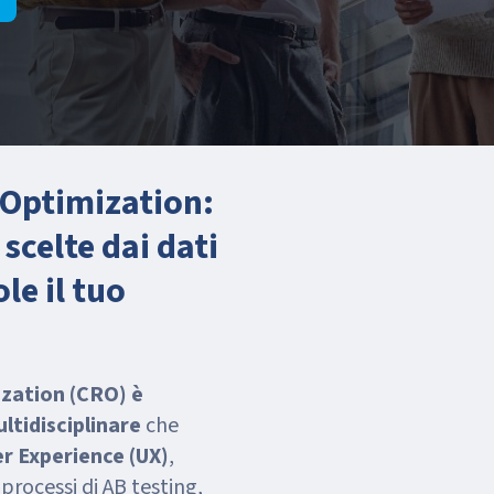
 Optimization:
 scelte dai dati
le il tuo
ization
(CRO)
è
ltidisciplinare
che
r Experience (UX)
,
 processi di AB testing,