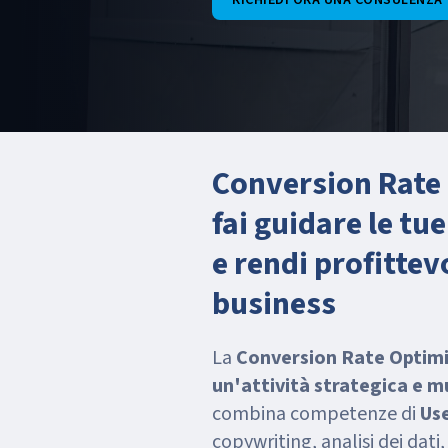
RICHIEDI ORA UNA CONSULENZA
Conversion Rate
fai guidare le tue
e rendi profittevo
business
La
Conversion Rate Optim
un'attività strategica e mu
combina competenze di
Use
copywriting, analisi dei dati,