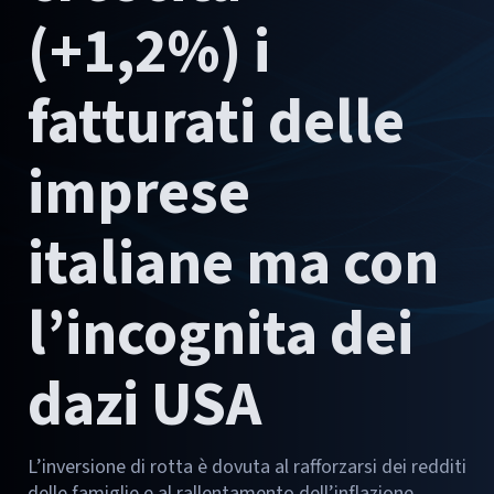
(+1,2%) i
fatturati delle
imprese
italiane ma con
l’incognita dei
dazi USA
L’inversione di rotta è dovuta al rafforzarsi dei redditi
delle famiglie e al rallentamento dell’inflazione