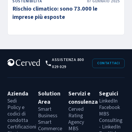
SOSTENIBILITÀ
07 GENNAIO 2025
Rischio climatico: sono 73.000 le
imprese più esposte
ASSISTENZA 800
CONTATTACI
029 029
Azienda
Solution
Servizi e
Seguici
Sedi
LinkedIn
Area
consulenza
Policy e
Facebook
Smart
Cerved
codici di
MBS
Business
Rating
condotta
Consulting
Smart
Agency
Certificazioni
- LinkedIn
Commerce
MBS