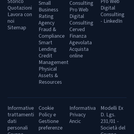
Storico
Pro Web
Small
Consulting
Quotazioni
Digital
Business
Pro Web
Lavora con
Consulting
Rating
Digital
noi
- LinkedIn
Agency
Consulting
Sitemap
Fraud &
Cerved
Compliance
Finanza
Smart
Agevolata
Lending
Acquista
Credit
online
Management
Physical
Assets &
Resources
Informative
Cookie
Informativa
Modelli Ex
trattamenti
Policy e
Privacy
D. Lgs.
dati
Gestione
Ancic
231/01 -
personali
preferenze
Società del