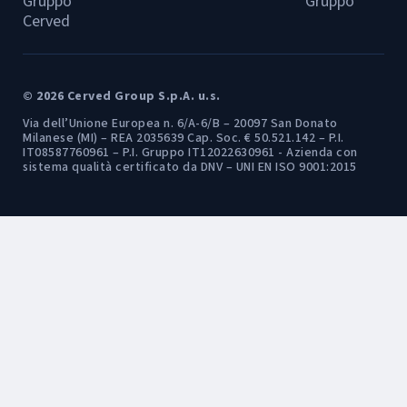
Gruppo
Gruppo
Cerved
© 2026 Cerved Group S.p.A. u.s.
Via dell’Unione Europea n. 6/A-6/B – 20097 San Donato
Milanese (MI) – REA 2035639 Cap. Soc. € 50.521.142 – P.I.
IT08587760961 – P.I. Gruppo IT12022630961 - Azienda con
sistema qualità certificato da DNV – UNI EN ISO 9001:2015