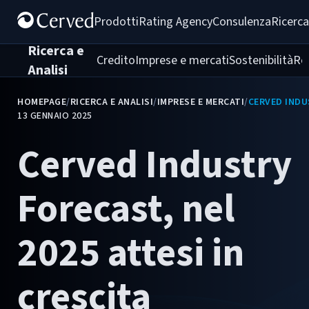
Prodotti
Rating Agency
Consulenza
Ricerca
Ricerca e
Credito
Imprese e mercati
Sostenibilità
Re
Analisi
HOMEPAGE
/
RICERCA E ANALISI
/
IMPRESE E MERCATI
/
CERVED INDUS
13 GENNAIO 2025
Cerved Industry
Forecast, nel
2025 attesi in
crescita