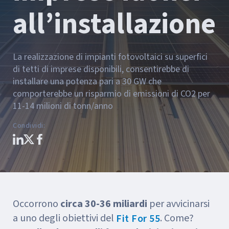
all’installazione
La realizzazione di impianti fotovoltaici su superfici
di tetti di imprese disponibili, consentirebbe di
installare una potenza pari a 30 GW che
comporterebbe un risparmio di emissioni di CO2 per
11-14 milioni di tonn/anno
Condividi
:
Occorrono
circa 30-36 miliardi
per avvicinarsi
a uno degli obiettivi del
. Come?
Fit For 55