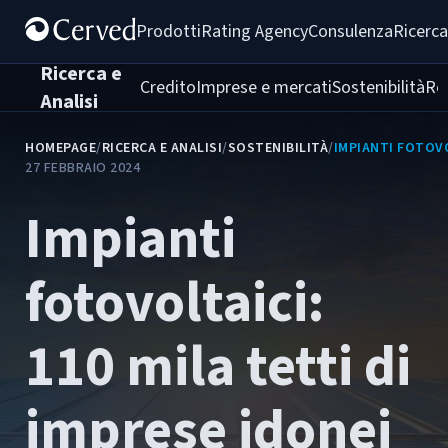
Prodotti
Rating Agency
Consulenza
Ricerca
Ricerca e
Credito
Imprese e mercati
Sostenibilità
Re
Analisi
HOMEPAGE
/
RICERCA E ANALISI
/
SOSTENIBILITÀ
/
IMPIANTI FOTOVO
27 FEBBRAIO 2024
Impianti
fotovoltaici:
110 mila tetti di
imprese idonei