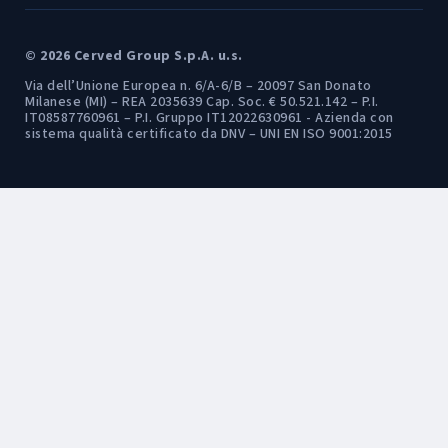
© 2026 Cerved Group S.p.A. u.s.
Via dell’Unione Europea n. 6/A-6/B – 20097 San Donato
Milanese (MI) – REA 2035639 Cap. Soc. € 50.521.142 – P.I.
IT08587760961 – P.I. Gruppo IT12022630961 - Azienda con
sistema qualità certificato da DNV – UNI EN ISO 9001:2015