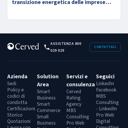
transizione energetica delle imprese
italiane
ASSISTENZA 800
CONTATTACI
029 029
Azienda
Solution
Servizi e
Seguici
Sedi
LinkedIn
Area
consulenza
Policy e
Facebook
Smart
Cerved
codici di
MBS
Business
Rating
condotta
Consulting
Smart
Agency
Certificazioni
- LinkedIn
Commerce
MBS
Storico
Pro Web
Small
Consulting
Quotazioni
Digital
Business
Pro Web
Lavora con
Consulting