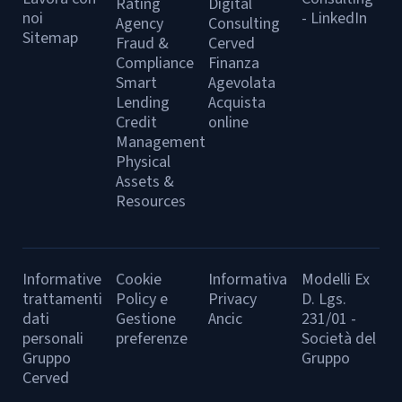
Rating
Digital
noi
- LinkedIn
Agency
Consulting
Sitemap
Fraud &
Cerved
Compliance
Finanza
Smart
Agevolata
Lending
Acquista
Credit
online
Management
Physical
Assets &
Resources
Informative
Cookie
Informativa
Modelli Ex
trattamenti
Policy e
Privacy
D. Lgs.
dati
Gestione
Ancic
231/01 -
personali
preferenze
Società del
Gruppo
Gruppo
Cerved