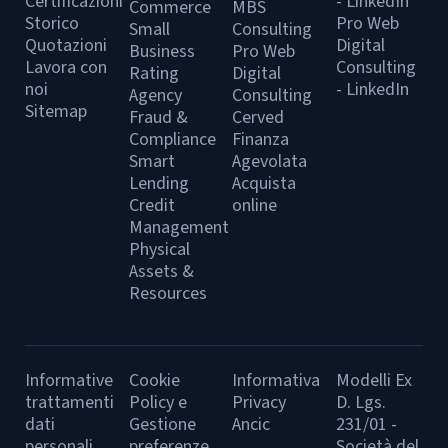
Certificazioni
- LinkedIn
Commerce
MBS
Storico
Pro Web
Small
Consulting
Quotazioni
Digital
Business
Pro Web
Lavora con
Consulting
Rating
Digital
noi
- LinkedIn
Agency
Consulting
Sitemap
Fraud &
Cerved
Compliance
Finanza
Smart
Agevolata
Lending
Acquista
Credit
online
Management
Physical
Assets &
Resources
Informative
Cookie
Informativa
Modelli Ex
trattamenti
Policy e
Privacy
D. Lgs.
dati
Gestione
Ancic
231/01 -
personali
preferenze
Società del