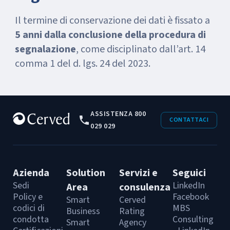
Il termine di conservazione dei dati è fissato a
5 anni dalla conclusione della procedura di
segnalazione
, come disciplinato dall’art. 14
comma 1 del d. lgs. 24 del 2023.
ASSISTENZA 800
CONTATTACI
029 029
Azienda
Solution
Servizi e
Seguici
Sedi
LinkedIn
Area
consulenza
Policy e
Facebook
Smart
Cerved
codici di
MBS
Business
Rating
condotta
Consulting
Smart
Agency