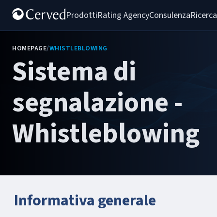
Prodotti
Rating Agency
Consulenza
Ricerca
HOMEPAGE
/
WHISTLEBLOWING
Sistema di
segnalazione -
Whistleblowing
Informativa generale