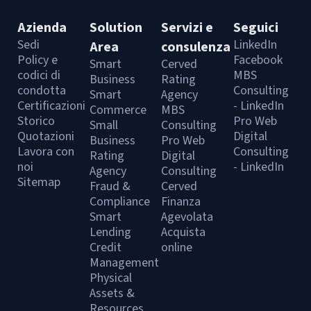
Azienda
Solution
Servizi e
Seguici
Sedi
LinkedIn
Area
consulenza
Policy e
Facebook
Smart
Cerved
codici di
MBS
Business
Rating
condotta
Consulting
Smart
Agency
Certificazioni
- LinkedIn
Commerce
MBS
Storico
Pro Web
Small
Consulting
Quotazioni
Digital
Business
Pro Web
Lavora con
Consulting
Rating
Digital
noi
- LinkedIn
Agency
Consulting
Sitemap
Fraud &
Cerved
Compliance
Finanza
Smart
Agevolata
Lending
Acquista
Credit
online
Management
Physical
Assets &
Resources