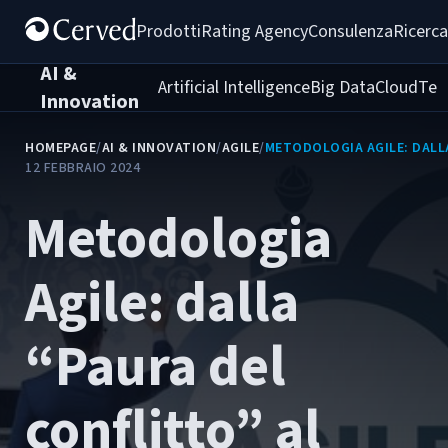
Prodotti
Rating Agency
Consulenza
Ricerca
AI &
Artificial Intelligence
Big Data
Cloud
Tec
Innovation
HOMEPAGE
/
AI & INNOVATION
/
AGILE
/
METODOLOGIA AGILE: DALL
12 FEBBRAIO 2024
Metodologia
Agile: dalla
“Paura del
conflitto” al