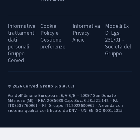
Informative
Cookie
Informativa
Modelli Ex
trattamenti
Policy e
Privacy
D. Lgs.
dati
Gestione
Ancic
231/01 -
personali
preferenze
Società del
Gruppo
Gruppo
Cerved
© 2026 Cerved Group S.p.A. u.s.
Via dell’Unione Europea n. 6/A-6/B – 20097 San Donato
Milanese (MI) – REA 2035639 Cap. Soc. € 50.521.142 – P.I.
IT08587760961 – P.I. Gruppo IT12022630961 - Azienda con
sistema qualità certificato da DNV – UNI EN ISO 9001:2015