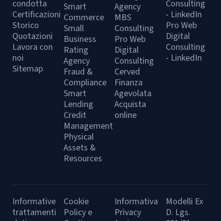
condotta
Consulting
Smart
Agency
Certificazioni
- LinkedIn
Commerce
MBS
Storico
Pro Web
Small
Consulting
Quotazioni
Digital
Business
Pro Web
Lavora con
Consulting
Rating
Digital
noi
- LinkedIn
Agency
Consulting
Sitemap
Fraud &
Cerved
Compliance
Finanza
Smart
Agevolata
Lending
Acquista
Credit
online
Management
Physical
Assets &
Resources
Informative
Cookie
Informativa
Modelli Ex
trattamenti
Policy e
Privacy
D. Lgs.