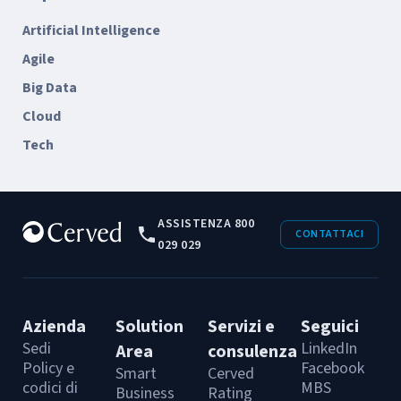
IT, la metodologia agile è ormai
Artificial Intelligence
indispensabile per creare prodotti
Agile
digitali innovativi e di valore
La metodologia agile è ormai molto diffusa
Big Data
nelle aziende di successo; ma le trasformazioni
Cloud
rappresentano sfide sempre complesse
Tech
ASSISTENZA 800
CONTATTACI
029 029
Azienda
Solution
Servizi e
Seguici
Sedi
LinkedIn
Area
consulenza
Policy e
Facebook
Smart
Cerved
codici di
MBS
Business
Rating