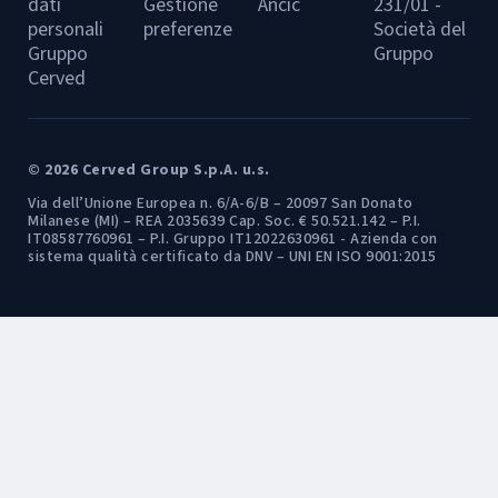
dati
Gestione
Ancic
231/01 -
personali
preferenze
Società del
Gruppo
Gruppo
Cerved
© 2026 Cerved Group S.p.A. u.s.
Via dell’Unione Europea n. 6/A-6/B – 20097 San Donato
Milanese (MI) – REA 2035639 Cap. Soc. € 50.521.142 – P.I.
IT08587760961 – P.I. Gruppo IT12022630961 - Azienda con
sistema qualità certificato da DNV – UNI EN ISO 9001:2015