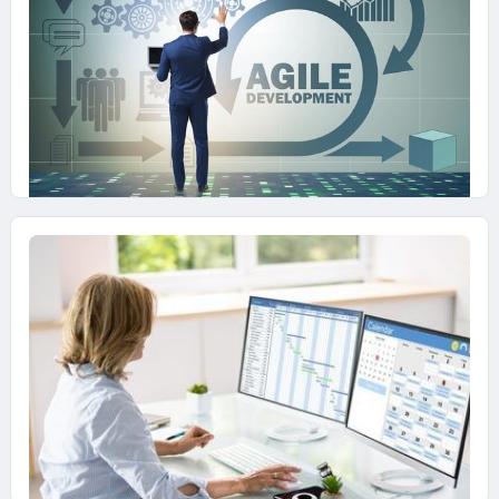
coinvolgimento e impegno?
Attraverso alcune azioni è possibile costruire
una cultura di responsabilità condivisa e attiva,
utile a migliorare una delle disfunzioni
individuate dalla metodologia agile: la
"mancanza di impegno"
12 FEBBRAIO 2024
Metodologia Agile: dalla “Paura del
conflitto” al “Conflitto buono”
Come gestire il conflitto all’interno di un
gruppo di lavoro per aiutarlo a trovare
soluzioni di miglioramento e innovazione.
Esempi di pratiche Agile.