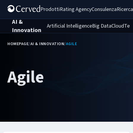
Prodotti
Rating Agency
Consulenza
Ricerca
AI &
Artificial Intelligence
Big Data
Cloud
Tec
Innovation
HOMEPAGE
/
AI & INNOVATION
/
AGILE
Agile