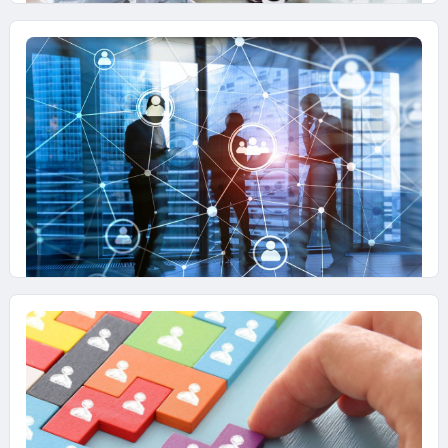
25 SETTEMBRE 2023
Metodologia Agile, il “Time Box” per
massimizzare la produttività
Utilizzando il Time Box è più semplice gestire
in modo efficace le riunioni di lavoro nei tempi
prestabiliti e raggiungere gli obiettivi prefissati
dall’Organizzazione
24 LUGLIO 2023
Metodologia Agile, quando un team è
in difficoltà?
Cause e possibili rimedi per salvare coesione e