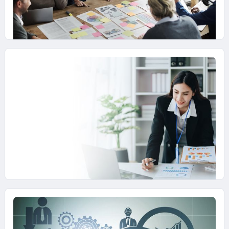
10 DICEMBRE 2024
Metodologia Agile, tra AI, valore e
human factor
Cerved agli Italian Agile Days 2024 ha portato il
suo contributo con il talk “Scienza applicata
alle decisioni: l’agile e le sue pratiche sono
algoritmi decisionali?”
25 LUGLIO 2024
Metodologia Agile: come migliorare