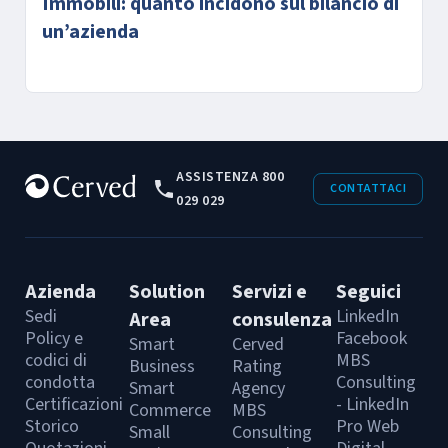
Immobili: quanto incidono sul bilancio di
un’azienda
ASSISTENZA 800
CONTATTACI
029 029
Azienda
Solution
Servizi e
Seguici
Sedi
LinkedIn
Area
consulenza
Policy e
Facebook
Smart
Cerved
codici di
MBS
Business
Rating
condotta
Consulting
Smart
Agency
Certificazioni
- LinkedIn
Commerce
MBS
Storico
Pro Web
Small
Consulting