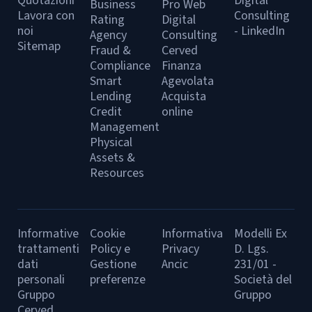
Quotazioni
Digital
Business
Pro Web
Lavora con
Consulting
Rating
Digital
noi
- LinkedIn
Agency
Consulting
Sitemap
Fraud &
Cerved
Compliance
Finanza
Smart
Agevolata
Lending
Acquista
Credit
online
Management
Physical
Assets &
Resources
Informative
Cookie
Informativa
Modelli Ex
trattamenti
Policy e
Privacy
D. Lgs.
dati
Gestione
Ancic
231/01 -
personali
preferenze
Società del
Gruppo
Gruppo
Cerved