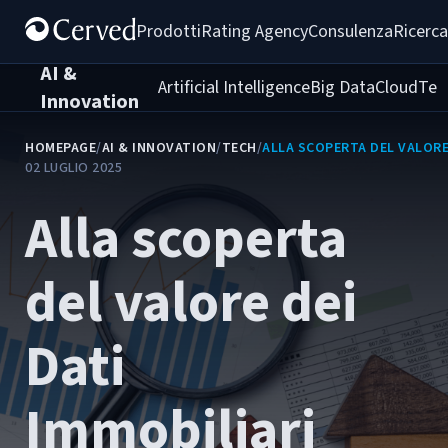
Prodotti
Rating Agency
Consulenza
Ricerca
AI &
Artificial Intelligence
Big Data
Cloud
Tec
Innovation
HOMEPAGE
/
AI & INNOVATION
/
TECH
/
ALLA SCOPERTA DEL VALORE 
02 LUGLIO 2025
Alla scoperta
del valore dei
Dati
Immobiliari