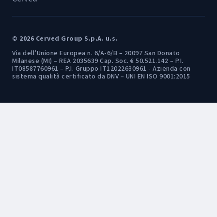
© 2026 Cerved Group S.p.A. u.s.
Via dell’Unione Europea n. 6/A-6/B – 20097 San Donato
Milanese (MI) – REA 2035639 Cap. Soc. € 50.521.142 – P.I.
IT08587760961 – P.I. Gruppo IT12022630961 - Azienda con
sistema qualità certificato da DNV – UNI EN ISO 9001:2015