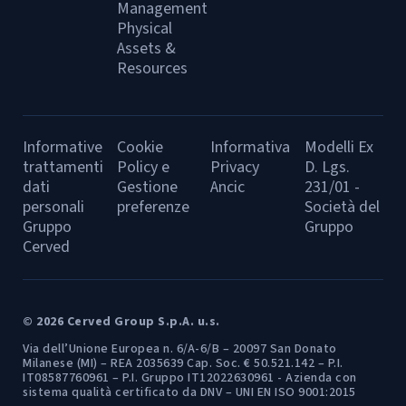
Management
Physical
Assets &
Resources
Informative
Cookie
Informativa
Modelli Ex
trattamenti
Policy e
Privacy
D. Lgs.
dati
Gestione
Ancic
231/01 -
personali
preferenze
Società del
Gruppo
Gruppo
Cerved
© 2026 Cerved Group S.p.A. u.s.
Via dell’Unione Europea n. 6/A-6/B – 20097 San Donato
Milanese (MI) – REA 2035639 Cap. Soc. € 50.521.142 – P.I.
IT08587760961 – P.I. Gruppo IT12022630961 - Azienda con
sistema qualità certificato da DNV – UNI EN ISO 9001:2015