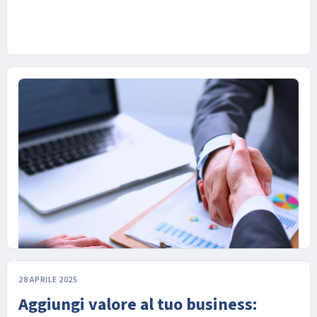
28 APRILE 2025
11 GIUGNO 2025
Aggiungi valore al tuo business:
Come ti vedono le banche? Scopri