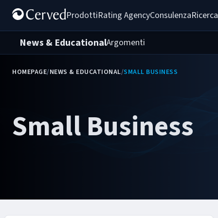
Prodotti
Rating Agency
Consulenza
Ricerca
News & Educational
Argomenti
HOMEPAGE
/
NEWS & EDUCATIONAL
/
SMALL BUSINESS
Small Business