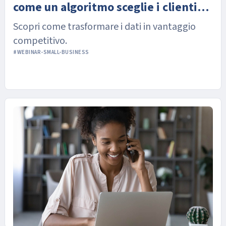
come un algoritmo sceglie i clienti
quanto sei finanziabile e pronto per
ideali per te
Scopri come trasformare i dati in vantaggio
accedere a nuove opportunità
Scopri come ti valutano banche e investitori.
competitivo.
#WEBINAR-SMALL-BUSINESS
#WEBINAR-SMALL-BUSINESS