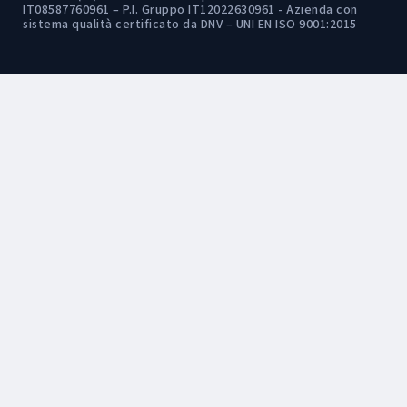
IT08587760961 – P.I. Gruppo IT12022630961 - Azienda con
sistema qualità certificato da DNV – UNI EN ISO 9001:2015