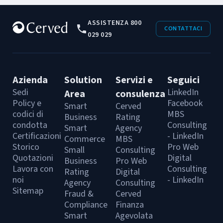
ASSISTENZA 800
CONTATTACI
029 029
Azienda
Solution
Servizi e
Seguici
Sedi
LinkedIn
Area
consulenza
Policy e
Facebook
Smart
Cerved
codici di
MBS
Business
Rating
condotta
Consulting
Smart
Agency
Certificazioni
- LinkedIn
Commerce
MBS
Storico
Pro Web
Small
Consulting
Quotazioni
Digital
Business
Pro Web
Lavora con
Consulting
Rating
Digital
noi
- LinkedIn
Agency
Consulting
Sitemap
Fraud &
Cerved
Compliance
Finanza
Smart
Agevolata