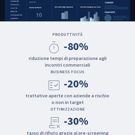
PRODUTTIVITÀ
-80%
timer
riduzione tempi di preparazione agli
incontri commerciali
BUSINESS FOCUS
-20%
fact_check
trattative aperte con aziende a rischio
o non in target
OTTIMIZZAZIONE
-30%
contract_delete
tasso di rifiuto grazie al pre-screening