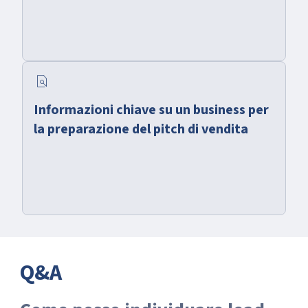
find_in_page
Informazioni chiave su un business per
la preparazione del pitch di vendita
Q&A