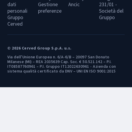
dati
Gestione
Ancic
231/01 -
personali
preferenze
Società del
Gruppo
Gruppo
Cerved
© 2026 Cerved Group S.p.A. u.s.
Via dell’Unione Europea n. 6/A-6/B – 20097 San Donato
Milanese (MI) – REA 2035639 Cap. Soc. € 50.521.142 – P.I.
IT08587760961 – P.I. Gruppo IT12022630961 - Azienda con
sistema qualità certificato da DNV – UNI EN ISO 9001:2015