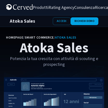
Prodotti
Rating Agency
Consulenza
Ricerca
Atoka Sales
ACCEDI
RICHIEDI DEMO
HOMEPAGE
/
SMART COMMERCE
/
ATOKA SALES
Atoka Sales
Potenzia la tua crescita con attività di scouting e
prospecting