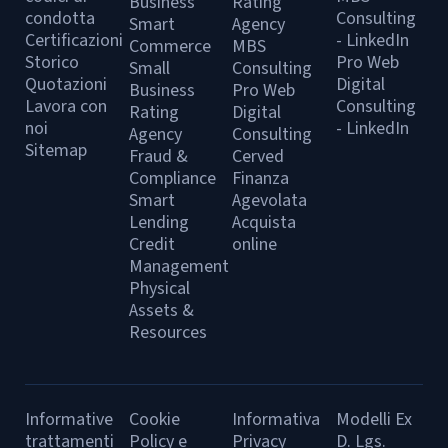
Business
Rating
condotta
Consulting
Smart
Agency
Certificazioni
- LinkedIn
Commerce
MBS
Storico
Pro Web
Small
Consulting
Quotazioni
Digital
Business
Pro Web
Lavora con
Consulting
Rating
Digital
noi
- LinkedIn
Agency
Consulting
Sitemap
Fraud &
Cerved
Compliance
Finanza
Smart
Agevolata
Lending
Acquista
Credit
online
Management
Physical
Assets &
Resources
Informative
Cookie
Informativa
Modelli Ex
trattamenti
Policy e
Privacy
D. Lgs.