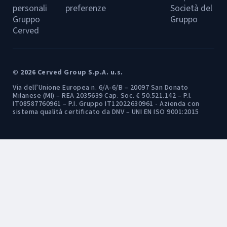
personali
preferenze
Società del
Gruppo
Gruppo
Cerved
© 2026 Cerved Group S.p.A. u.s.
Via dell’Unione Europea n. 6/A-6/B – 20097 San Donato
Milanese (MI) – REA 2035639 Cap. Soc. € 50.521.142 – P.I.
IT08587760961 – P.I. Gruppo IT12022630961 - Azienda con
sistema qualità certificato da DNV – UNI EN ISO 9001:2015