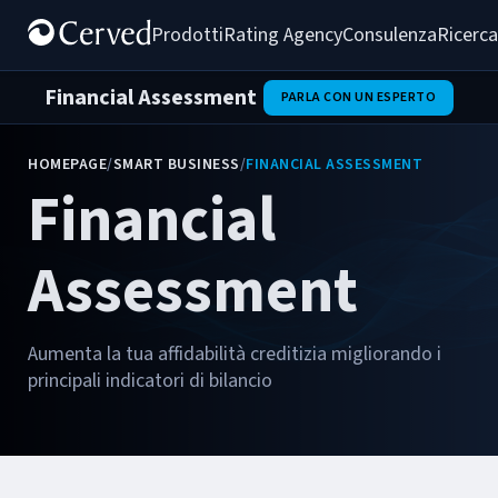
Prodotti
Rating Agency
Consulenza
Ricerca
Financial Assessment
PARLA CON UN ESPERTO
HOMEPAGE
/
SMART BUSINESS
/
FINANCIAL ASSESSMENT
Financial
Assessment
Aumenta la tua affidabilità creditizia migliorando i
principali indicatori di bilancio