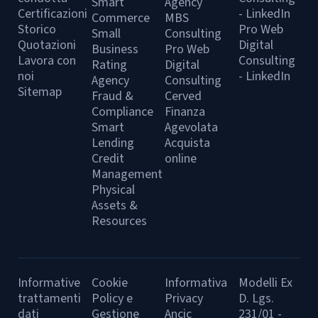
Smart
Agency
Certificazioni
- LinkedIn
Commerce
MBS
Storico
Pro Web
Small
Consulting
Quotazioni
Digital
Business
Pro Web
Lavora con
Consulting
Rating
Digital
noi
- LinkedIn
Agency
Consulting
Sitemap
Fraud &
Cerved
Compliance
Finanza
Smart
Agevolata
Lending
Acquista
Credit
online
Management
Physical
Assets &
Resources
Informative
Cookie
Informativa
Modelli Ex
trattamenti
Policy e
Privacy
D. Lgs.
dati
Gestione
Ancic
231/01 -