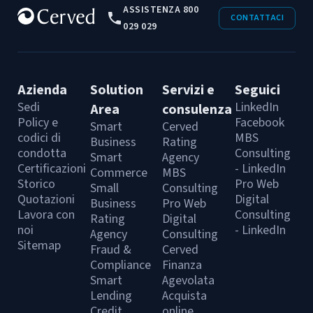
ASSISTENZA 800
CONTATTACI
029 029
Azienda
Solution
Servizi e
Seguici
Sedi
LinkedIn
Area
consulenza
Policy e
Facebook
Smart
Cerved
codici di
MBS
Business
Rating
condotta
Consulting
Smart
Agency
Certificazioni
- LinkedIn
Commerce
MBS
Storico
Pro Web
Small
Consulting
Quotazioni
Digital
Business
Pro Web
Lavora con
Consulting
Rating
Digital
noi
- LinkedIn
Agency
Consulting
Sitemap
Fraud &
Cerved
Compliance
Finanza
Smart
Agevolata
Lending
Acquista
Credit
online