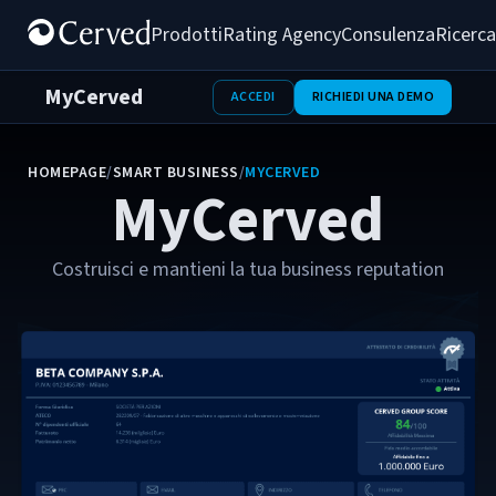
Prodotti
Rating Agency
Consulenza
Ricerca
MyCerved
ACCEDI
RICHIEDI UNA DEMO
HOMEPAGE
/
SMART BUSINESS
/
MYCERVED
MyCerved
Costruisci e mantieni la tua business reputation