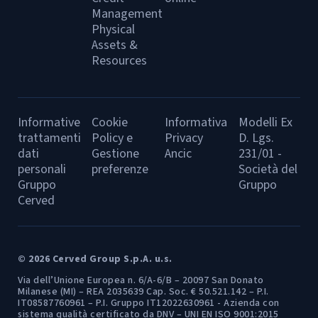
Management
Physical
Assets &
Resources
Informative
Cookie
Informativa
Modelli Ex
trattamenti
Policy e
Privacy
D. Lgs.
dati
Gestione
Ancic
231/01 -
personali
preferenze
Società del
Gruppo
Gruppo
Cerved
© 2026 Cerved Group S.p.A. u.s.
Via dell’Unione Europea n. 6/A-6/B – 20097 San Donato
Milanese (MI) – REA 2035639 Cap. Soc. € 50.521.142 – P.I.
IT08587760961 – P.I. Gruppo IT12022630961 - Azienda con
sistema qualità certificato da DNV – UNI EN ISO 9001:2015